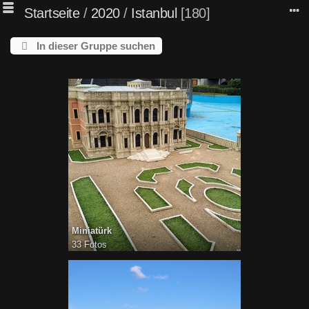
Startseite
/
2020
/
Istanbul
180
In dieser Gruppe suchen
Miniatürk
33 Fotos