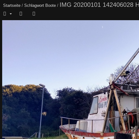
IMG 20200101 142406028 
Startseite
/
Schlagwort
Boote
/