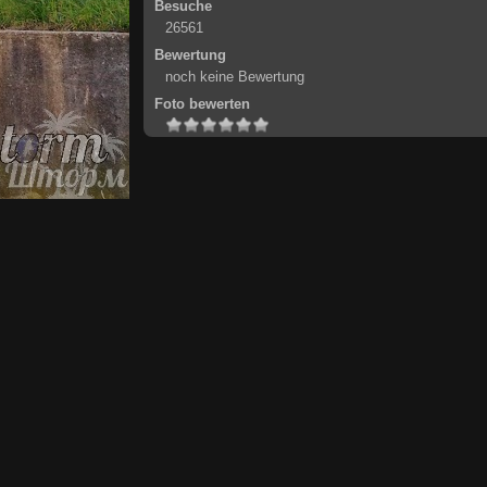
Besuche
26561
Bewertung
noch keine Bewertung
Foto bewerten